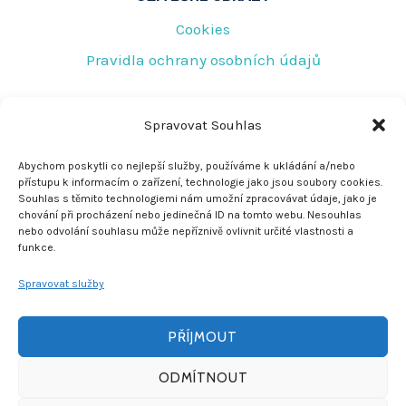
Cookies
Pravidla ochrany osobních údajů
RYCHLÝ KONTAKT
Spravovat Souhlas
Tovární 219
Abychom poskytli co nejlepší služby, používáme k ukládání a/nebo
přístupu k informacím o zařízení, technologie jako jsou soubory cookies.
Jeseník 790 01
Souhlas s těmito technologiemi nám umožní zpracovávat údaje, jako je
chování při procházení nebo jedinečná ID na tomto webu. Nesouhlas
rescujirka@seznam.cz
nebo odvolání souhlasu může nepříznivě ovlivnit určité vlastnosti a
funkce.
+420 608 772 278
Spravovat služby
PŘÍJMOUT
ODMÍTNOUT