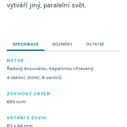
vytváří jiný, paralelní svět.
SPECIFIKACE
ROZMĚRY
OSTATNÍ
MOTOR
Řadový dvouválec, kapalinou chlazený
4-taktní, DOHC, 8 ventilů
ZDVIHOVÝ OBJEM
693 ccm
VRTÁNÍ X ZDVIH
83 x 64 mm