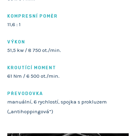
KOMPRESNÍ POMĚR
11,6 : 1
VÝKON
51,5 kw / 8 750 ot./min.
KROUTÍCÍ MOMENT
61 Nm / 6 500 ot./min.
PŘEVODOVKA
manuální, 6 rychlostí, spojka s prokluzem
(„antihoppingová“)