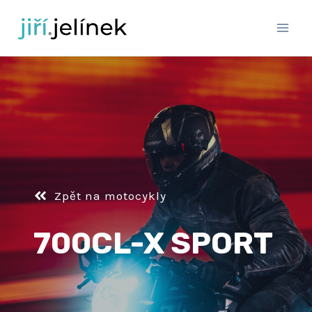
Přeskočit
na
obsah
Zpět na motocykly
700CL-X SPORT