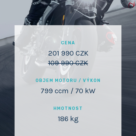
CENA
201 990 CZK
109 990 CZK
OBJEM MOTORU / VÝKON
799 ccm / 70 kW
HMOTNOST
186 kg