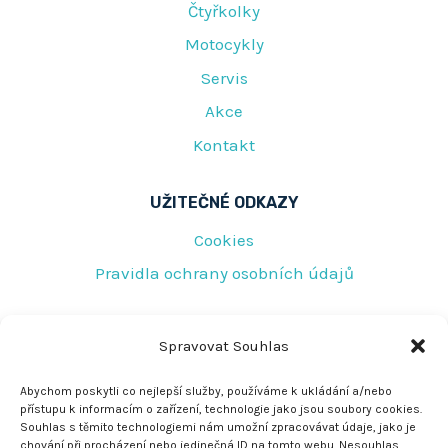
Čtyřkolky
Motocykly
Servis
Akce
Kontakt
UŽITEČNÉ ODKAZY
Cookies
Pravidla ochrany osobních údajů
RYCHLÝ KONTAKT
Spravovat Souhlas
Tovární 219
Abychom poskytli co nejlepší služby, používáme k ukládání a/nebo
přístupu k informacím o zařízení, technologie jako jsou soubory cookies.
Jeseník 790 01
Souhlas s těmito technologiemi nám umožní zpracovávat údaje, jako je
chování při procházení nebo jedinečná ID na tomto webu. Nesouhlas