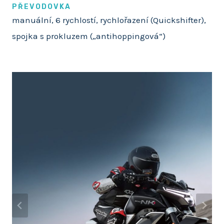
PŘEVODOVKA
manuální, 6 rychlostí, rychlořazení (Quickshifter),
spojka s prokluzem („antihoppingová“)