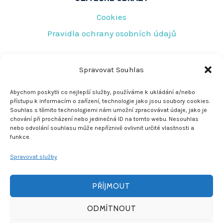
Cookies
Pravidla ochrany osobních údajů
RYCHLÝ KONTAKT
Spravovat Souhlas
Tovární 219
Abychom poskytli co nejlepší služby, používáme k ukládání a/nebo
přístupu k informacím o zařízení, technologie jako jsou soubory cookies.
Jeseník 790 01
Souhlas s těmito technologiemi nám umožní zpracovávat údaje, jako je
chování při procházení nebo jedinečná ID na tomto webu. Nesouhlas
rescujirka@seznam.cz
nebo odvolání souhlasu může nepříznivě ovlivnit určité vlastnosti a
funkce.
+420 608 772 278
Spravovat služby
PŘÍJMOUT
ODMÍTNOUT