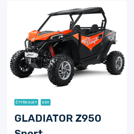
R
ČTYŘKOLKY
SSV
GLADIATOR Z950
Sport