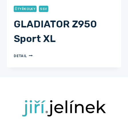
ČTYŘKOLKY
SSV
GLADIATOR Z950
Sport XL
GLADIATOR
DETAIL
Z950
SPORT
XL