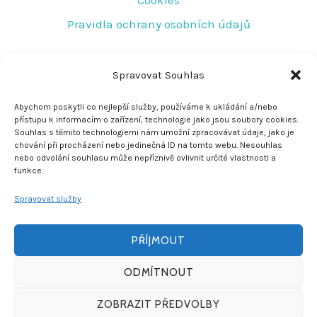
Cookies
Pravidla ochrany osobních údajů
RYCHLÝ KONTAKT
Spravovat Souhlas
Tovární 219
Abychom poskytli co nejlepší služby, používáme k ukládání a/nebo
přístupu k informacím o zařízení, technologie jako jsou soubory cookies.
Jeseník 790 01
Souhlas s těmito technologiemi nám umožní zpracovávat údaje, jako je
chování při procházení nebo jedinečná ID na tomto webu. Nesouhlas
rescujirka@seznam.cz
nebo odvolání souhlasu může nepříznivě ovlivnit určité vlastnosti a
funkce.
+420 608 772 278
Spravovat služby
PŘÍJMOUT
ODMÍTNOUT
© 2026 Jiří Jelínek - Vyrobeno v
Yesmark
ZOBRAZIT PŘEDVOLBY