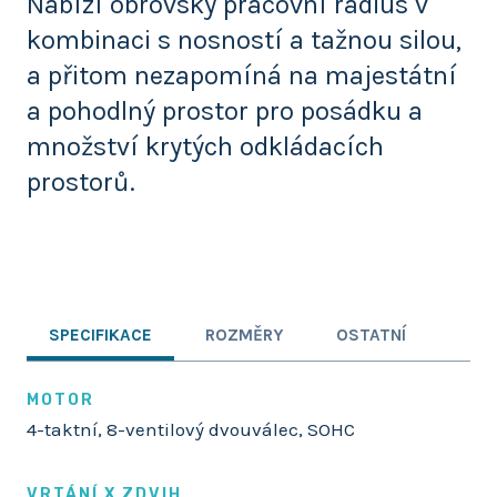
Nabízí obrovský pracovní rádius v
kombinaci s nosností a tažnou silou,
a přitom nezapomíná na majestátní
a pohodlný prostor pro posádku a
množství krytých odkládacích
prostorů.
SPECIFIKACE
ROZMĚRY
OSTATNÍ
MOTOR
4-taktní, 8-ventilový dvouválec, SOHC
VRTÁNÍ X ZDVIH