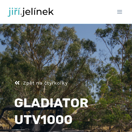
Přeskočit
na
obsah
Zpět na čtyřkolky
GLADIATOR
UTV1000