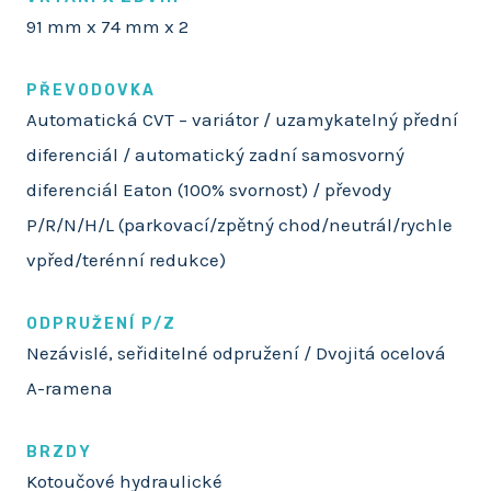
91 mm x 74 mm x 2
PŘEVODOVKA
Automatická CVT – variátor / uzamykatelný přední
diferenciál / automatický zadní samosvorný
diferenciál Eaton (100% svornost) / převody
P/R/N/H/L (parkovací/zpětný chod/neutrál/rychle
vpřed/terénní redukce)
ODPRUŽENÍ P/Z
Nezávislé, seřiditelné odpružení / Dvojitá ocelová
A-ramena
BRZDY
Kotoučové hydraulické