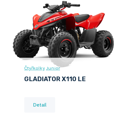
A
T
O
R
X
5
2
Čtyřkolky
Junior
0
GLADIATOR X110 LE
G
2
G
Detail
L
A