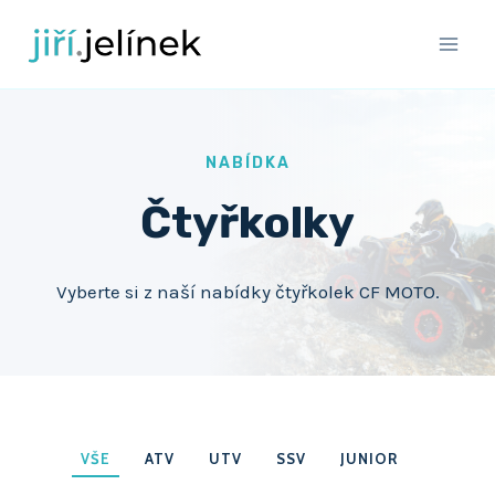
Přeskočit
na
obsah
NABÍDKA
Čtyřkolky
Vyberte si z naší nabídky čtyřkolek CF MOTO.
VŠE
ATV
UTV
SSV
JUNIOR