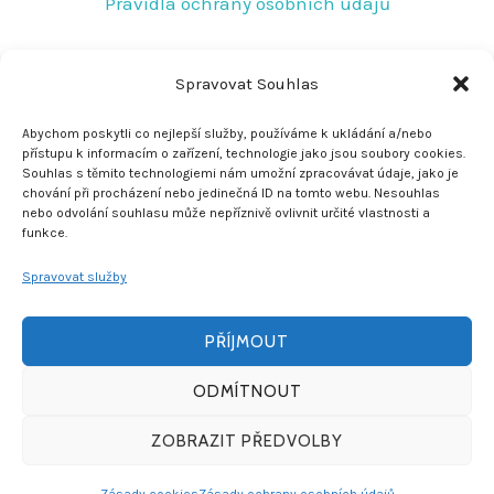
Pravidla ochrany osobních údajů
RYCHLÝ KONTAKT
Spravovat Souhlas
Tovární 219
Abychom poskytli co nejlepší služby, používáme k ukládání a/nebo
přístupu k informacím o zařízení, technologie jako jsou soubory cookies.
Jeseník 790 01
Souhlas s těmito technologiemi nám umožní zpracovávat údaje, jako je
chování při procházení nebo jedinečná ID na tomto webu. Nesouhlas
rescujirka@seznam.cz
nebo odvolání souhlasu může nepříznivě ovlivnit určité vlastnosti a
funkce.
+420 608 772 278
Spravovat služby
PŘÍJMOUT
ODMÍTNOUT
© 2026 Jiří Jelínek - Vyrobeno v
Yesmark
ZOBRAZIT PŘEDVOLBY