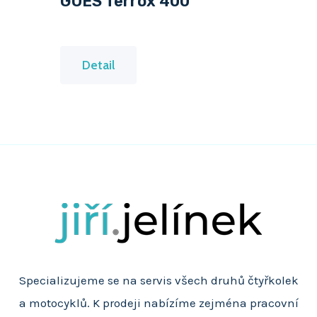
GOES Terrox 400
G
Detail
O
E
S
T
e
r
r
o
x
Specializujeme se na servis všech druhů čtyřkolek
4
a motocyklů. K prodeji nabízíme zejména pracovní
0