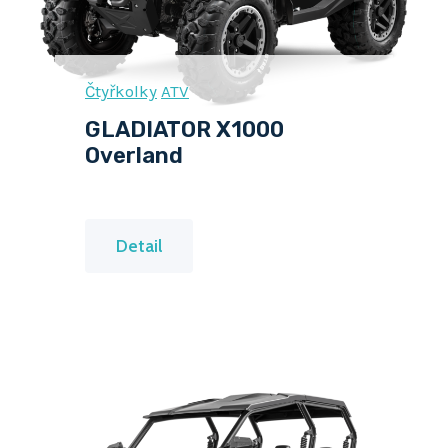
U
T
V
Čtyřkolky
ATV
6
GLADIATOR X1000
2
Overland
5
G
Detail
L
A
D
I
A
T