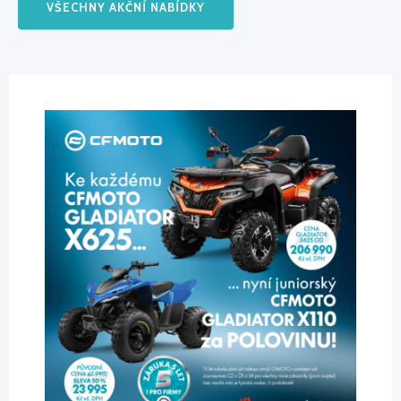
VŠECHNY AKČNÍ NABÍDKY