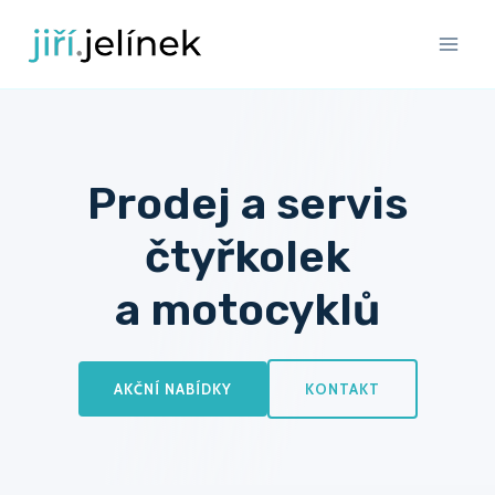
Přeskočit
na
obsah
Prodej a servis
čtyřkolek
a motocyklů
AKČNÍ NABÍDKY
KONTAKT