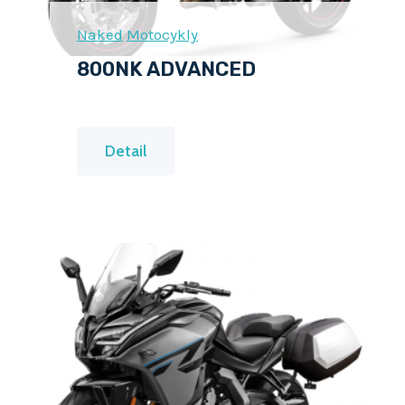
Naked
Motocykly
800NK ADVANCED
8
Detail
0
0
N
K
A
D
V
A