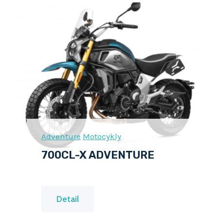
L
-
X
Adventure
Motocykly
700CL-X ADVENTURE
7
Detail
0