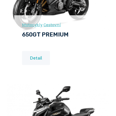
N
C
E
Motocykly
Cestovní
D
650GT PREMIUM
6
Detail
5
0
G
T
P
R
E