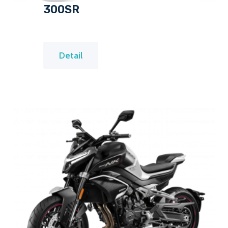
300SR
3
Detail
0
0
S
R