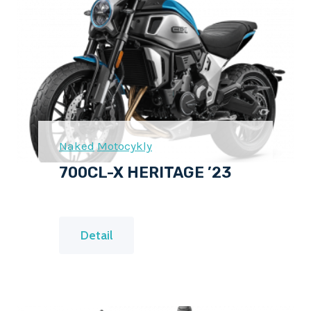
P
O
R
T
Naked
Motocykly
700CL-X HERITAGE ’23
7
Detail
0
0
C