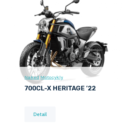
L
-
X
H
E
R
I
T
Naked
Motocykly
A
700CL-X HERITAGE ’22
G
E
’
7
Detail
2
0
3