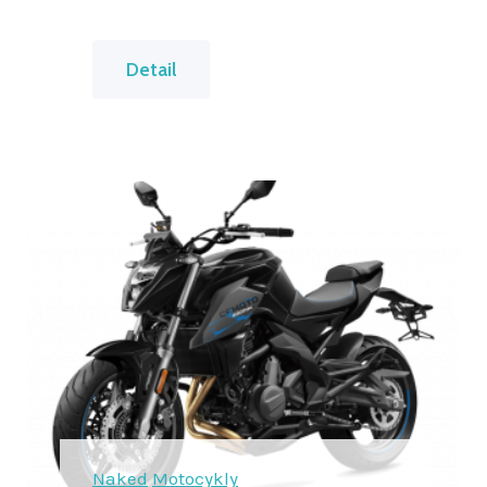
8
Detail
0
0
M
T
E
X
P
L
O
R
E
Naked
Motocykly