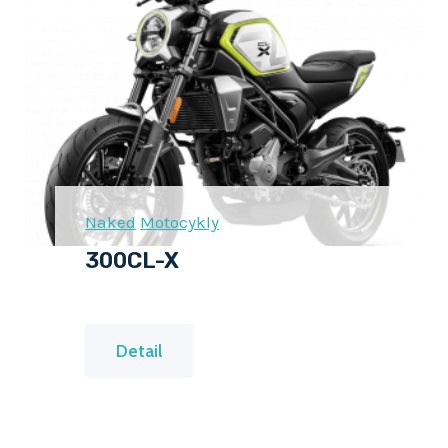
S
P
O
R
T
Naked
Motocykly
300CL-X
3
Detail
0
0
C