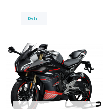
7
Detail
0
0
M
T
P
R
E
M
I
U
M