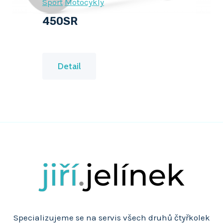
Sport
Motocykly
450SR
4
Detail
5
0
S
R
Specializujeme se na servis všech druhů čtyřkolek