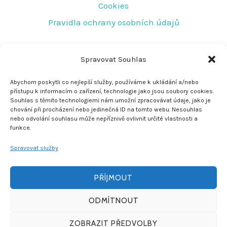
Cookies
Pravidla ochrany osobních údajů
RYCHLÝ KONTAKT
Spravovat Souhlas
Tovární 219
Abychom poskytli co nejlepší služby, používáme k ukládání a/nebo
přístupu k informacím o zařízení, technologie jako jsou soubory cookies.
Jeseník 790 01
Souhlas s těmito technologiemi nám umožní zpracovávat údaje, jako je
chování při procházení nebo jedinečná ID na tomto webu. Nesouhlas
rescujirka@seznam.cz
nebo odvolání souhlasu může nepříznivě ovlivnit určité vlastnosti a
funkce.
+420 608 772 278
Spravovat služby
PŘÍJMOUT
ODMÍTNOUT
© 2026 Jiří Jelínek - Vyrobeno v
Yesmark
ZOBRAZIT PŘEDVOLBY