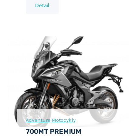
3
Detail
0
0
N
K
Adventure
Motocykly
700MT PREMIUM