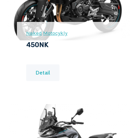
I
N
G
Naked
Motocykly
450NK
4
Detail
5
0
N
K