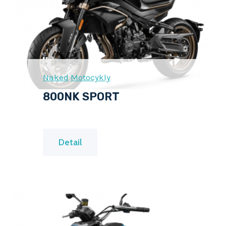
M
I
U
M
Naked
Motocykly
800NK SPORT
8
Detail
0
0
N
K
S