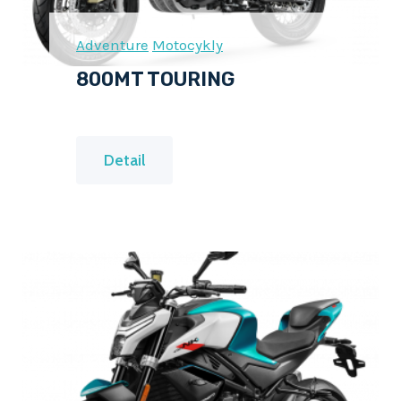
Adventure
Motocykly
800MT TOURING
8
Detail
0
0
M
T
T
O
U
R