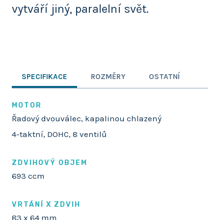
vytváří jiný, paralelní svět.
SPECIFIKACE
ROZMĚRY
OSTATNÍ
MOTOR
Řadový dvouválec, kapalinou chlazený
4-taktní, DOHC, 8 ventilů
ZDVIHOVÝ OBJEM
693 ccm
VRTÁNÍ X ZDVIH
83 x 64 mm