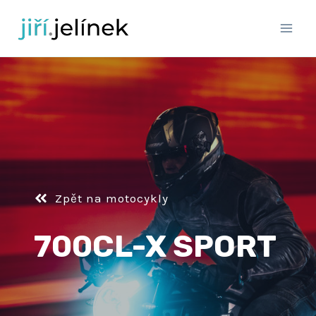
Přeskočit
na
obsah
Zpět na motocykly
700CL-X SPORT