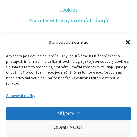
Cookies
Pravidla ochrany osobních údajů
RYCHLÝ KONTAKT
Spravovat Souhlas
Tovární 219
Abychom poskytli co nejlepší služby, používáme k ukládání a/nebo
přístupu k informacím o zařízení, technologie jako jsou soubory cookies.
Jeseník 790 01
Souhlas s těmito technologiemi nám umožní zpracovávat údaje, jako je
chování při procházení nebo jedinečná ID na tomto webu. Nesouhlas
rescujirka@seznam.cz
nebo odvolání souhlasu může nepříznivě ovlivnit určité vlastnosti a
funkce.
+420 608 772 278
Spravovat služby
PŘÍJMOUT
ODMÍTNOUT