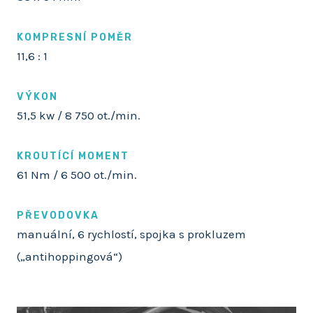
KOMPRESNÍ POMĚR
11,6 : 1
VÝKON
51,5 kw / 8 750 ot./min.
KROUTÍCÍ MOMENT
61 Nm / 6 500 ot./min.
PŘEVODOVKA
manuální, 6 rychlostí, spojka s prokluzem
(„antihoppingová“)