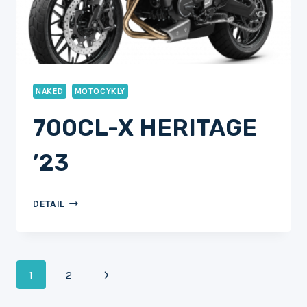
NAKED
MOTOCYKLY
700CL-X HERITAGE
’23
700CL-
DETAIL
X
HERITAGE
’23
Navigace
Další
1
2
strana