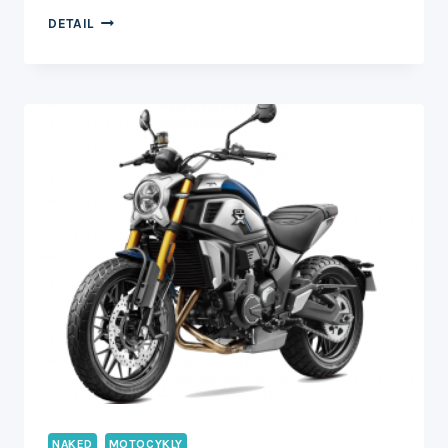
700CL-
DETAIL
X
SPORT
NAKED
MOTOCYKLY