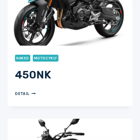
NAKED
MOTOCYKLY
450NK
450NK
DETAIL