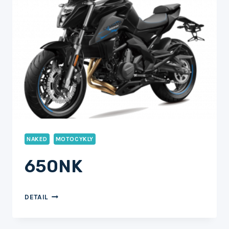
NAKED
MOTOCYKLY
650NK
650NK
DETAIL