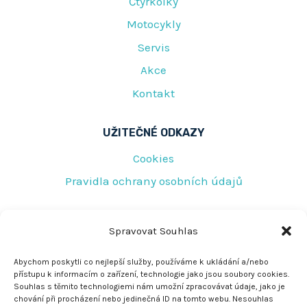
Čtyřkolky
Motocykly
Servis
Akce
Kontakt
UŽITEČNÉ ODKAZY
Cookies
Pravidla ochrany osobních údajů
RYCHLÝ KONTAKT
Spravovat Souhlas
Tovární 219
Abychom poskytli co nejlepší služby, používáme k ukládání a/nebo
přístupu k informacím o zařízení, technologie jako jsou soubory cookies.
Jeseník 790 01
Souhlas s těmito technologiemi nám umožní zpracovávat údaje, jako je
chování při procházení nebo jedinečná ID na tomto webu. Nesouhlas
rescujirka@seznam.cz