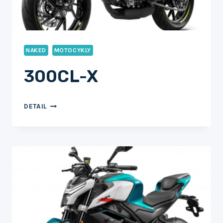
NAKED
MOTOCYKLY
300CL-X
300CL-
DETAIL
X