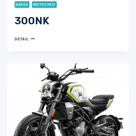
NAKED
MOTOCYKLY
300NK
300NK
DETAIL