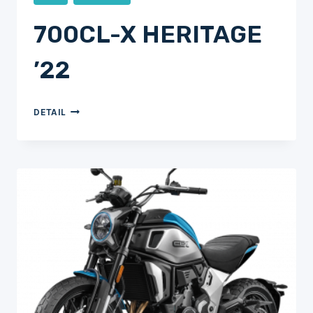
700CL-X HERITAGE
’22
700CL-
DETAIL
X
HERITAGE
’22