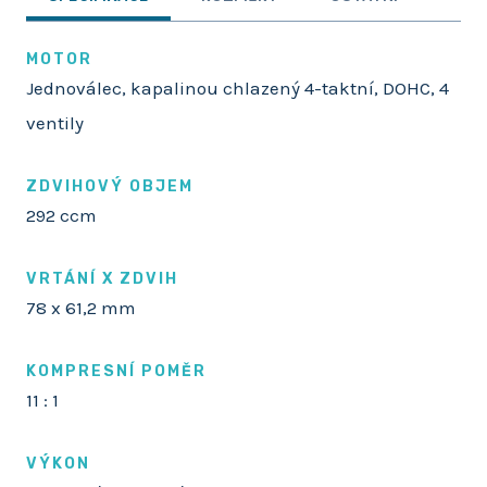
MOTOR
Jednoválec, kapalinou chlazený 4-taktní, DOHC, 4
ventily
ZDVIHOVÝ OBJEM
292 ccm
VRTÁNÍ X ZDVIH
78 x 61,2 mm
KOMPRESNÍ POMĚR
11 : 1
VÝKON