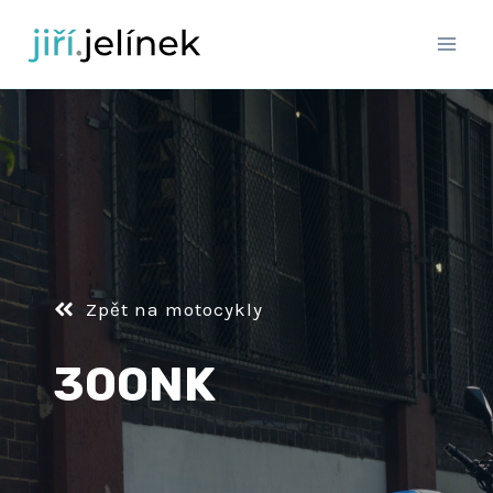
Přeskočit
na
obsah
Zpět na motocykly
300NK