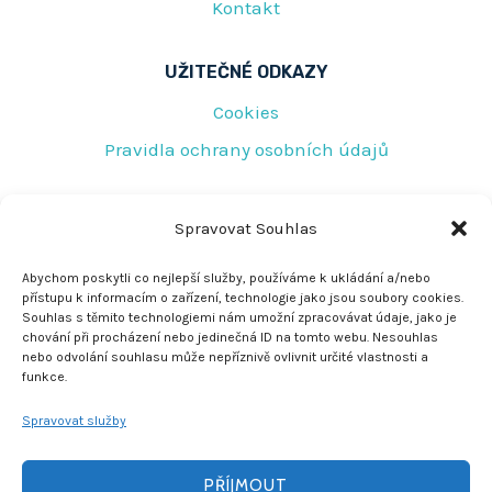
Kontakt
UŽITEČNÉ ODKAZY
Cookies
Pravidla ochrany osobních údajů
RYCHLÝ KONTAKT
Spravovat Souhlas
Tovární 219
Abychom poskytli co nejlepší služby, používáme k ukládání a/nebo
přístupu k informacím o zařízení, technologie jako jsou soubory cookies.
Jeseník 790 01
Souhlas s těmito technologiemi nám umožní zpracovávat údaje, jako je
chování při procházení nebo jedinečná ID na tomto webu. Nesouhlas
rescujirka@seznam.cz
nebo odvolání souhlasu může nepříznivě ovlivnit určité vlastnosti a
funkce.
+420 608 772 278
Spravovat služby
PŘÍJMOUT