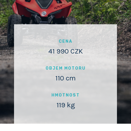
CENA
41 990 CZK
OBJEM MOTORU
110 cm
HMOTNOST
119 kg