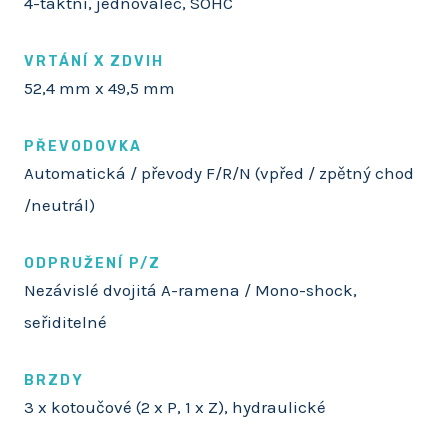
4-taktní, jednoválec, SOHC
VRTÁNÍ X ZDVIH
52,4 mm x 49,5 mm
PŘEVODOVKA
Automatická / převody F/R/N (vpřed / zpětný chod
/neutrál)
ODPRUŽENÍ P/Z
Nezávislé dvojitá A-ramena / Mono-shock,
seřiditelné
BRZDY
3 x kotoučové (2 x P, 1 x Z), hydraulické