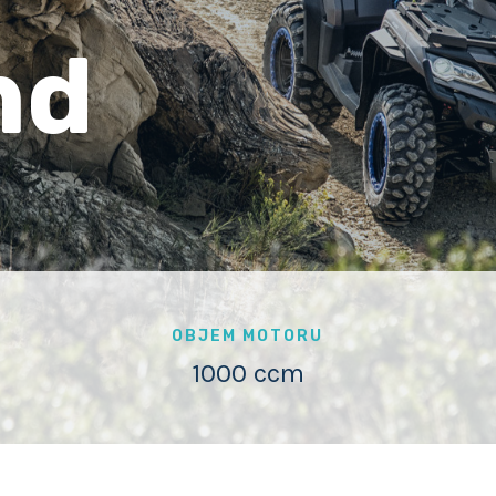
nd
OBJEM MOTORU
1000 ccm