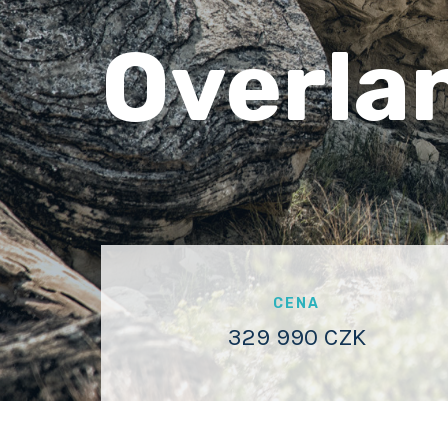
Overla
CENA
329 990 CZK