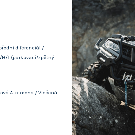
řední diferenciál /
N/H/L (parkovací/zpětný
celová A-ramena / Vlečená