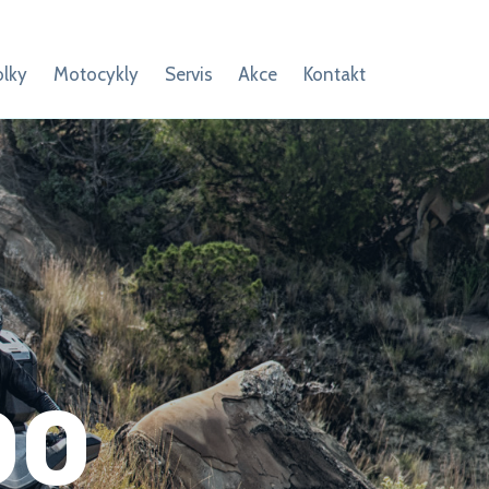
olky
Motocykly
Servis
Akce
Kontakt
00