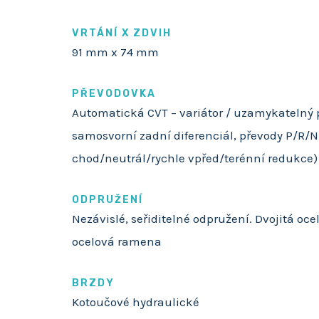
VRTÁNÍ X ZDVIH
91 mm x 74 mm
PŘEVODOVKA
Automatická CVT – variátor / uzamykatelný p
samosvorní zadní diferenciál, převody P/R/
chod/neutrál/rychle vpřed/terénní redukce)
ODPRUŽENÍ
Nezávislé, seřiditelné odpružení. Dvojitá o
ocelová ramena
BRZDY
Kotoučové hydraulické