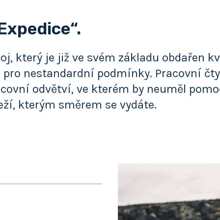
Expedice“.
oj, který je již ve svém základu obdařen k
pro nestandardní podmínky. Pracovní čtyř
vní odvětví, ve kterém by neuměl pomoci.
leží, kterým směrem se vydáte.