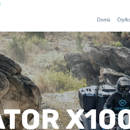
z
Domů
Čtyřk
ATOR X10