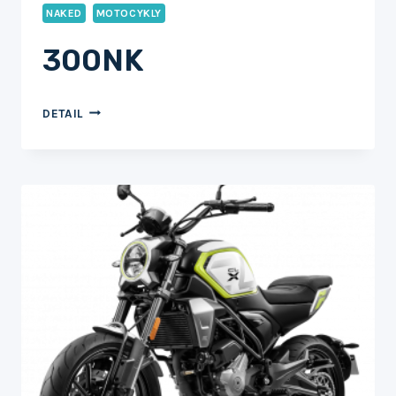
NAKED
MOTOCYKLY
300NK
300NK
DETAIL