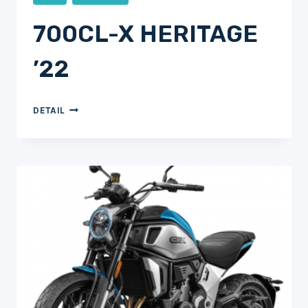
700CL-X HERITAGE
’22
700CL-
DETAIL
X
HERITAGE
’22