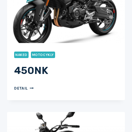
NAKED
MOTOCYKLY
450NK
450NK
DETAIL