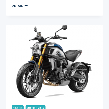
700CL-
DETAIL
X
SPORT
NAKED
MOTOCYKLY