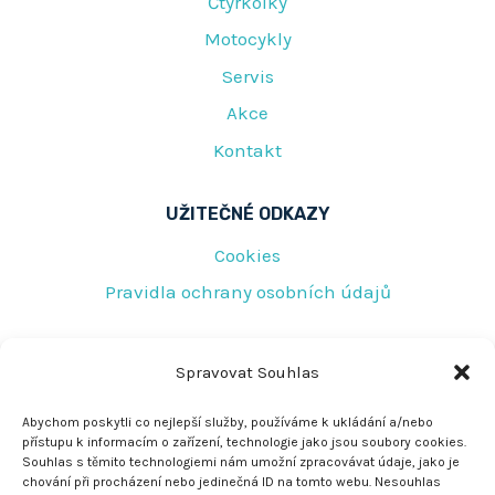
Čtyřkolky
Motocykly
Servis
Akce
Kontakt
UŽITEČNÉ ODKAZY
Cookies
Pravidla ochrany osobních údajů
RYCHLÝ KONTAKT
Spravovat Souhlas
Tovární 219
Abychom poskytli co nejlepší služby, používáme k ukládání a/nebo
přístupu k informacím o zařízení, technologie jako jsou soubory cookies.
Jeseník 790 01
Souhlas s těmito technologiemi nám umožní zpracovávat údaje, jako je
chování při procházení nebo jedinečná ID na tomto webu. Nesouhlas
rescujirka@seznam.cz