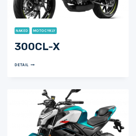
NAKED
MOTOCYKLY
300CL-X
300CL-
DETAIL
X