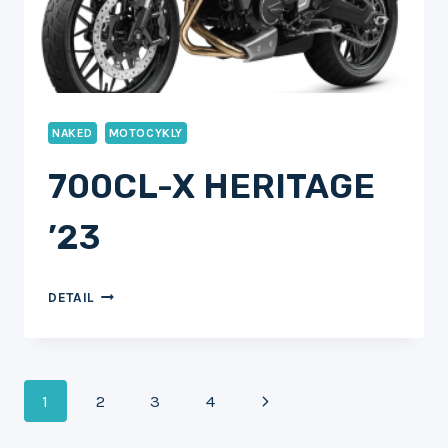
NAKED
MOTOCYKLY
700CL-X HERITAGE
’23
700CL-
DETAIL
X
HERITAGE
’23
Navigace
Další
1
2
3
4
strana