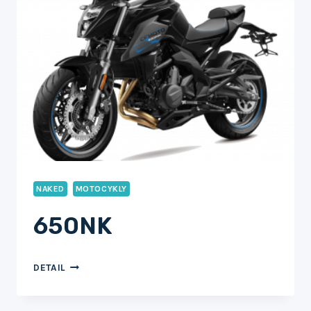
NAKED
MOTOCYKLY
650NK
650NK
DETAIL